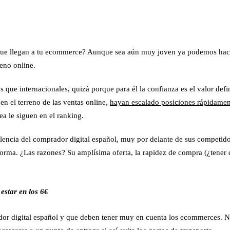
ue llegan a tu
ecommerce
? Aunque sea aún muy joven ya podemos ha
reno online.
es
que internacionales, quizá porque para él
la confianza
es el valor defi
en el terreno de las ventas online,
hayan escalado posiciones rápidamen
a le siguen en el ranking.
encia del comprador digital español, muy por delante de sus competidore
forma
. ¿Las razones? Su amplísima oferta, la rapidez de compra (¿tener q
 estar en los 6€
ador digital español y que deben tener muy en cuenta los ecommerces.