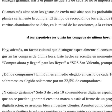
entregas gratuitas
, hasta el punto de que a 3 de cada 10 no le importa a
Cuantos más altos sean los
gastos de envío
más altas son las probabilid
plantea seriamente la compra. El
tiempo de recepción
de los artículos 
carritos abandonados se debe, en la mitad de las ocasiones, a la exist
A los españoles les gusta las compras de última hora
Hay, además, un
factor cultural
que distingue especialmente al consumi
gustan las
compras de última hora
. Este hecho se acentúa en momentos
“Compra ahora y llegará para los Reyes” o “SOS San Valentín, ¡compr
¿Dónde compramos?
El móvil es el medio elegido en casi 8 de cada 1
sobremesa es elegido solamente por un 22,5% de compradores.
¿Y cuánto gastamos?
Solo 3 de cada 10 consumidores digitales español
que no se pueden ignorar si eres una marca o estás al frente de un pr
digitalización, es asesorar bien a nuestros clientes. Asuntos como cómo
envíos o facilitar la máxima rapidez en la transacción son trascendent