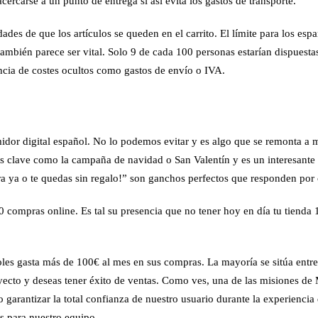
cercarse a un punto de entrega si así evita los gastos de transporte.
ades de que los artículos se queden en el carrito. El límite para los espa
también parece ser vital. Solo 9 de cada 100 personas estarían dispuesta
encia de costes ocultos como gastos de envío o IVA.
dor digital español. No lo podemos evitar y es algo que se remonta a m
 clave como la campaña de navidad o San Valentín y es un interesante 
a ya o te quedas sin regalo!” son ganchos perfectos que responden por
0 compras online. Es tal su presencia que no tener hoy en día tu tiend
es gasta más de 100€ al mes en sus compras. La mayoría se sitúa entre 
oyecto y deseas tener éxito de ventas. Como ves, una de las misiones de
 garantizar la total confianza de nuestro usuario durante la
experiencia
es para nuestro equipo.