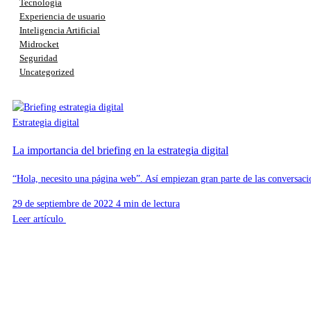
Tecnología
Experiencia de usuario
Inteligencia Artificial
Midrocket
Seguridad
Uncategorized
Estrategia digital
La importancia del briefing en la estrategia digital
“Hola, necesito una página web”. Así empiezan gran parte de las conversacion
29 de septiembre de 2022
4 min de lectura
Leer artículo